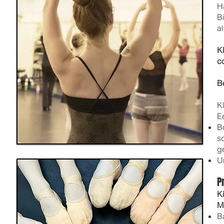
Ha
B
al
Kl
c
B
K
E
B
s
g
U
P
K
M
B