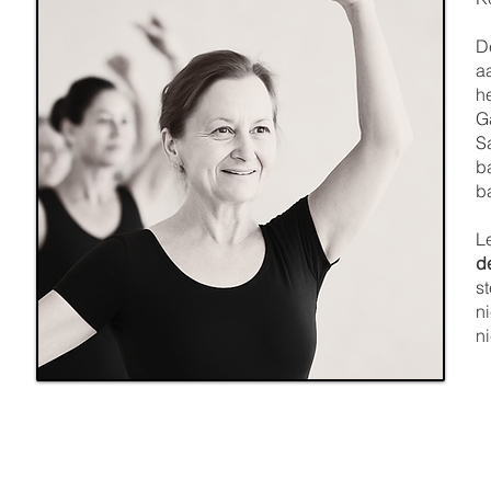
D
aa
h
G
S
b
b
L
de
s
n
n