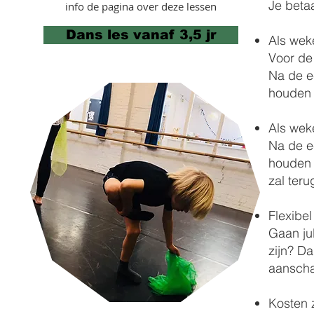
Je betaa
info de pagina over deze lessen
Dans les vanaf 3,5 jr
Als weke
Voor de
Na de e
houden 
Als weke
Na de e
houden 
zal ter
Flexibel
Gaan jul
zijn? Da
aanscha
Kosten 