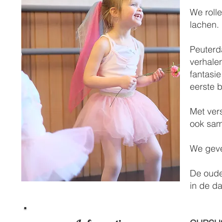
We roll
lachen.
Peuterd
verhale
fantasi
eerste 
Met ver
ook sam
We geve
De ouder
in de da