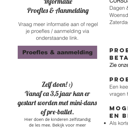
Informatie
CURSU
Dagen &
Proefles & Aanmelding
Woensda
Zaterda
Vraag meer informatie aan of regel
je proefles / aanmelding via
onderstaande link.
​PRO
Proefles & aanmelding
BET
Zie onz
Pro
Zelf doen! :)
Een kee
Vanaf ca 3,5 jaar kan er
vragen 
gestart worden met
mini-dans
Mog
of pre-ballet.
en 
Hier doen de kinderen zelfstandig
Als kort
de les mee. Bekijk voor meer