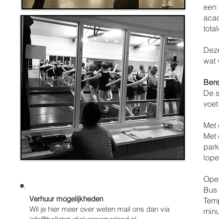
een 
acad
tota
Deze
wat 
Bere
De s
voet
Met 
Met 
park
lope
Ope
Bus 
Verhuur mogelijkheden
Temp
Wil je hier meer over weten mail ons dan via
minu