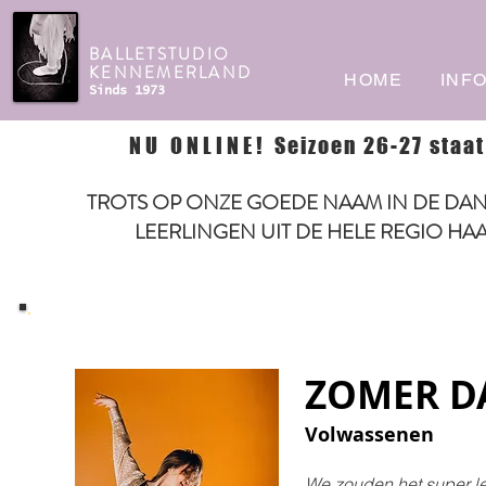
BALLETSTUDIO
KENNEMERLAND
HOME
INF
Sinds 1973
NU ONLINE!
Seizoen 26-27 staat
TROTS OP ONZE GOEDE NAAM IN DE DAN
LEERLINGEN UIT DE HELE REGIO HA
ZOMER D
Volwassenen
We zouden het super l